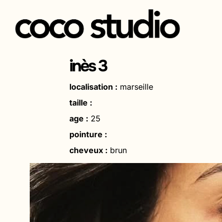
Aller
au
inès 3
contenu
localisation :
marseille
taille :
age :
25
pointure :
cheveux :
brun