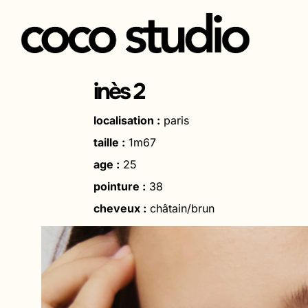
Aller
au
inès 2
contenu
localisation :
paris
taille :
1m67
age :
25
pointure :
38
cheveux :
châtain/brun