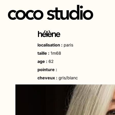
Aller
au
hélène
contenu
localisation :
paris
taille :
1m68
age :
62
pointure :
cheveux :
gris/blanc