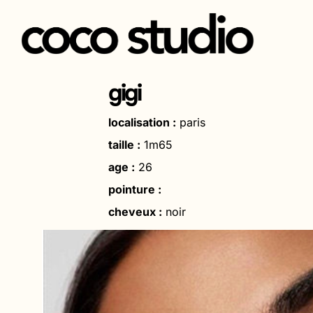
Aller
au
gigi
contenu
localisation :
paris
taille :
1m65
age :
26
pointure :
cheveux :
noir