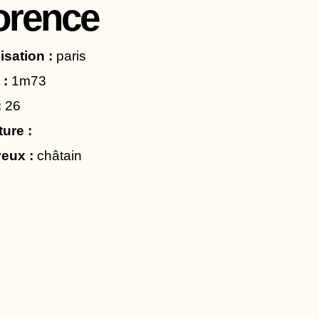
lorence
isation :
paris
 :
1m73
:
26
ture :
eux :
châtain