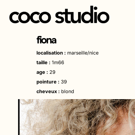
Aller
au
fiona
contenu
localisation :
marseille/nice
taille :
1m66
age :
29
pointure :
39
cheveux :
blond