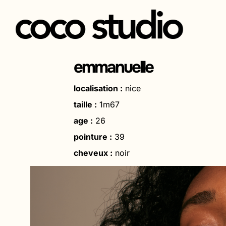
Aller
au
emmanuelle
contenu
localisation :
nice
taille :
1m67
age :
26
pointure :
39
cheveux :
noir