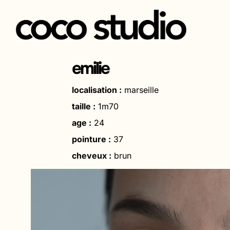
Aller
au
emilie
contenu
localisation :
marseille
taille :
1m70
age :
24
pointure :
37
cheveux :
brun