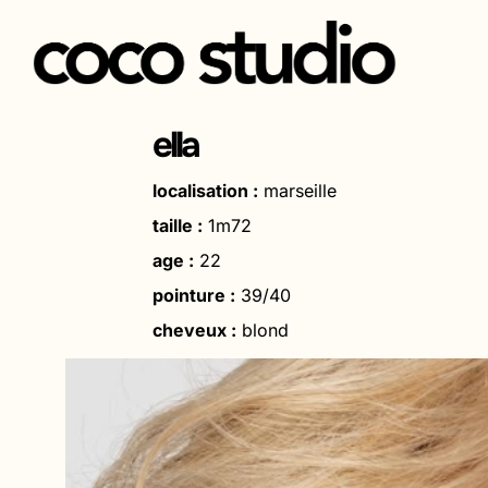
Aller
au
ella
contenu
localisation :
marseille
taille :
1m72
age :
22
pointure :
39/40
cheveux :
blond