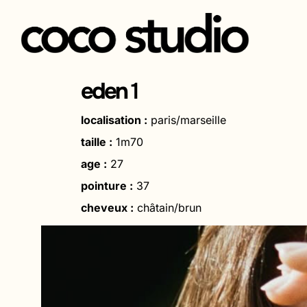
Aller
au
eden
1
contenu
localisation :
paris/marseille
taille :
1m70
age :
27
pointure :
37
cheveux :
châtain/brun