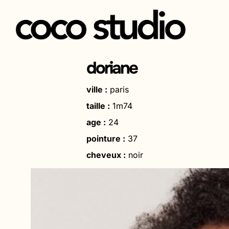
Aller
au
doriane
contenu
ville :
paris
taille :
1m74
age :
24
pointure :
37
cheveux :
noir