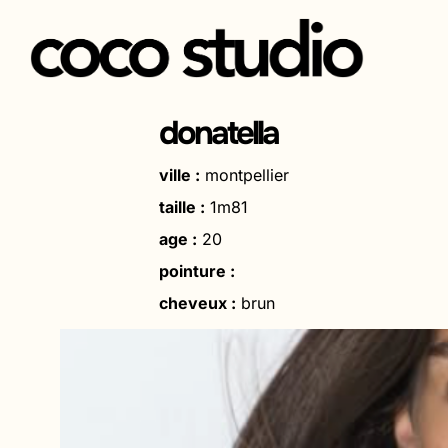
Aller
au
donatella
contenu
ville :
montpellier
taille :
1m81
age :
20
pointure :
cheveux :
brun