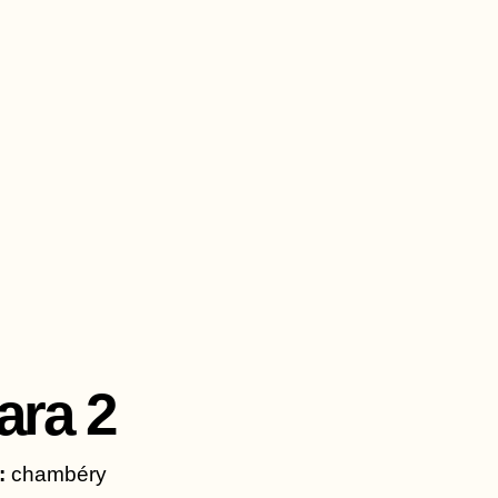
Aller
au
contenu
ara 2
:
chambéry