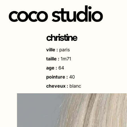
Aller
au
christine
contenu
ville :
paris
taille :
1m71
age :
64
pointure :
40
cheveux :
blanc