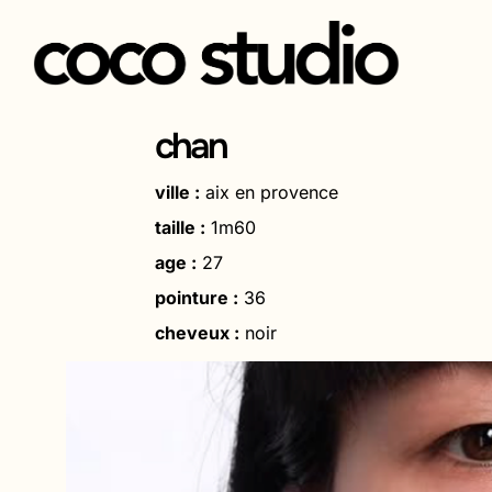
Aller
au
chan
contenu
ville :
aix en provence
taille :
1m60
age :
27
pointure :
36
cheveux :
noir