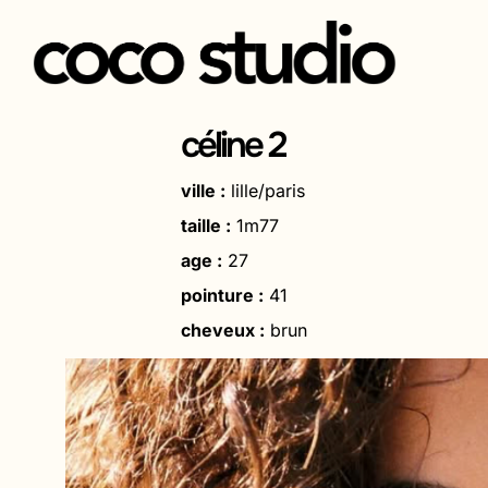
Aller
au
céline 2
contenu
ville :
lille/paris
taille :
1m77
age :
27
pointure :
41
cheveux :
brun