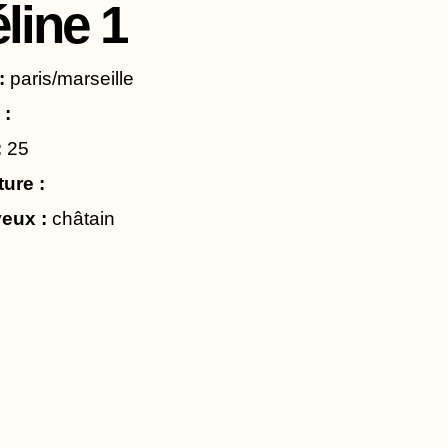
line 1
:
paris/marseille
 :
:
25
ture :
eux :
châtain