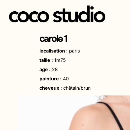
Aller
au
carole 1
contenu
localisation :
paris
taille :
1m75
age :
28
pointure :
40
cheveux :
châtain/brun