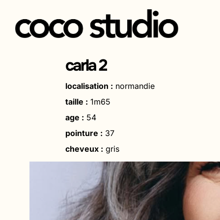
Aller
au
carla 2
contenu
localisation :
normandie
taille :
1m65
age :
54
pointure :
37
cheveux :
gris