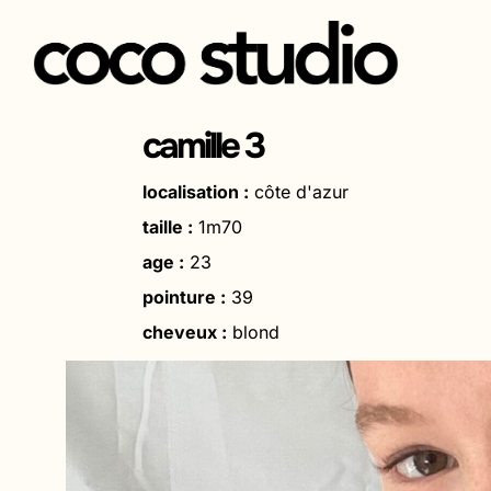
Aller
au
camille 3
contenu
localisation :
côte d'azur
taille :
1m70
age :
23
pointure :
39
cheveux :
blond