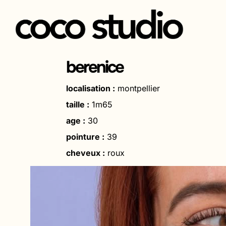
Aller
au
berenice
contenu
localisation :
montpellier
taille :
1m65
age :
30
pointure :
39
cheveux :
roux