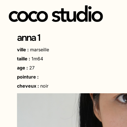
Aller
au
anna 1
contenu
ville :
marseille
taille :
1m64
age :
27
pointure :
cheveux :
noir