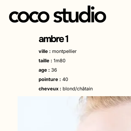
Aller
au
ambre 1
contenu
ville
:
montpellier
taille :
1m80
age :
36
pointure :
40
cheveux :
blond/châtain