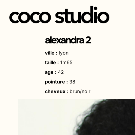
Aller
au
alexandra 2
contenu
ville :
lyon
taille :
1m65
age :
42
pointure :
38
cheveux :
brun/noir