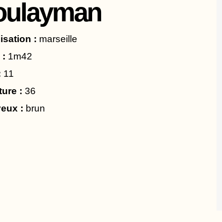
oulayman
isation :
marseille
 :
1m42
:
11
ture :
36
eux :
brun