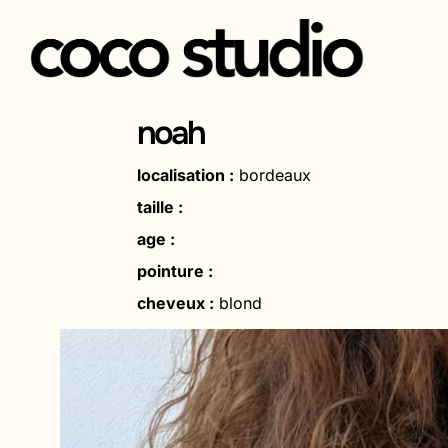
Aller
au
noah
contenu
localisation :
bordeaux
taille :
age :
pointure :
cheveux :
blond