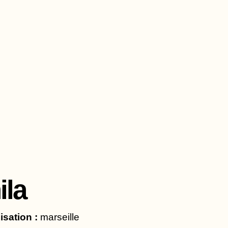
Aller
au
contenu
ila
isation :
marseille