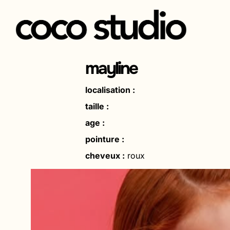
Aller
au
mayline
contenu
localisation :
taille :
age :
pointure :
cheveux :
roux