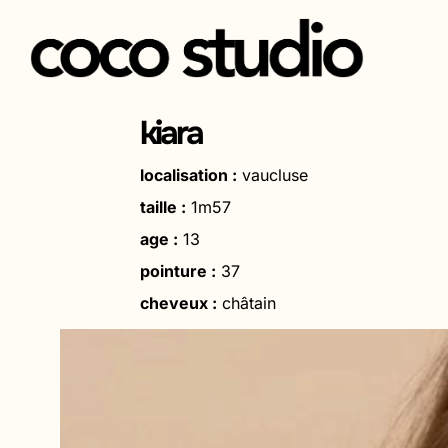
Aller
au
kiara
contenu
localisation :
vaucluse
taille :
1m57
age :
13
pointure :
37
cheveux :
châtain