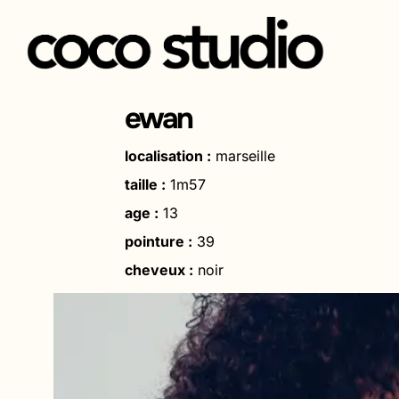
Aller
au
ewan
contenu
localisation :
marseille
taille :
1m57
age :
13
pointure :
39
cheveux :
noir