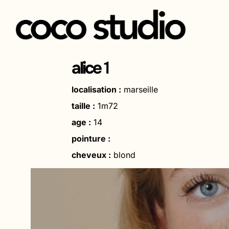
Aller
au
alice
1
contenu
localisation :
marseille
taille :
1m72
age :
14
pointure :
cheveux :
blond